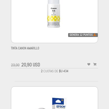
GENERA
12
PUNTOS
TINTA CANON AMARILLO
-
20,90 USD
23,00
2
CUOTAS DE
$U 434