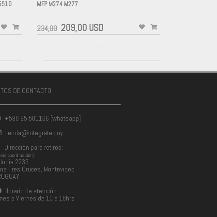
5510
MFP M274 M277
-
209,00 USD
234,00
-
ATOS DE CONTACTO
+598 95 501166 [whatsapp]
tienda@integratec.uy
Dirección para retiros:
evia coordinación)
lonia 2239
na Tres Cruces, Montevideo
RUGUAY
Horario de atención:
nes a Viernes de 10 a 18hrs