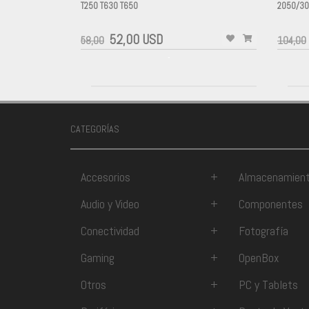
T250 T630 T650
2050/3
-
-
52,00 USD
58,00
104,00
-
CATEGORÍAS
Accesorios
+
Almacenamien
Audio y Video
+
Componentes
Conectividad
+
Fotografía
Gaming
+
OpenBox
Otros
+
PC y Tablets