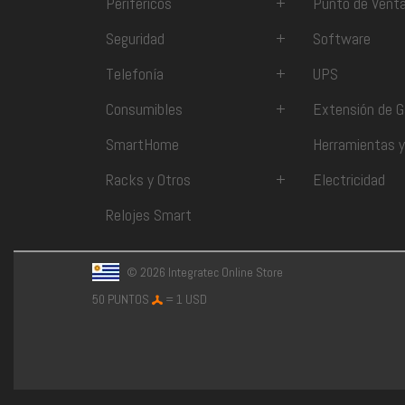
Periféricos
+
Punto de Vent
Seguridad
+
Software
Telefonía
+
UPS
Consumibles
+
Extensión de G
SmartHome
Herramientas y
Racks y Otros
+
Electricidad
Relojes Smart
© 2026 Integratec Online Store
50 PUNTOS
= 1 USD