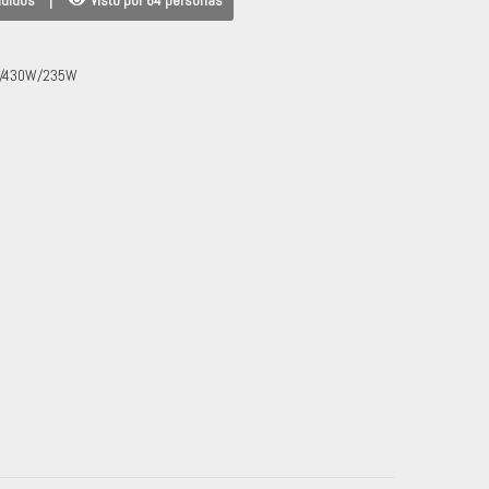
ndidos
|
Visto por 64 personas
W/430W/235W