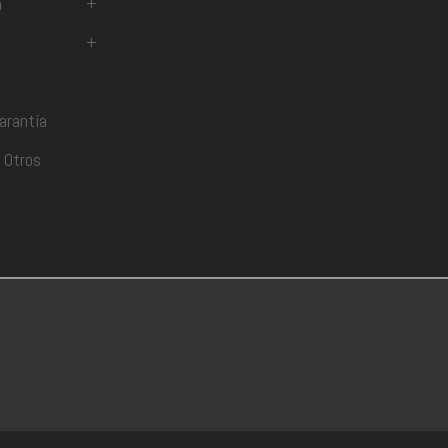
a
+
+
arantía
 Otros