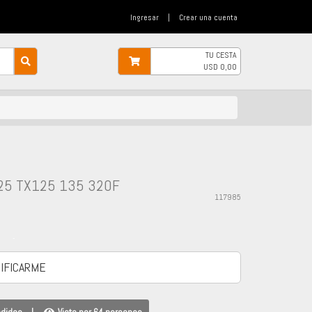
Ingresar
|
Crear una cuenta
TU CESTA
USD
0,00
25 TX125 135 320F
117985
-
IFICARME