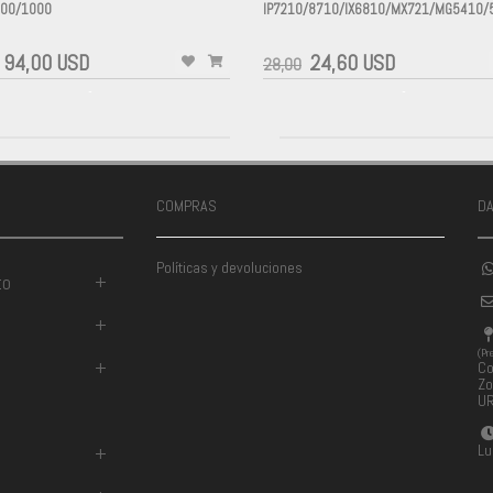
000/1000
IP7210/8710/IX6810/MX721/MG5410/
-
94,00 USD
24,60 USD
28,00
-
-
COMPRAS
D
Políticas y devoluciones
to
+
+
(Pr
+
Co
Zo
U
Lu
+