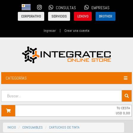
CONSULTAS
EMPRESAS
CORPORATIVO
SERVICIOS
LENOVO
BROTHER
Ingresar
|
Crear una cuenta
CATEGORÍAS
TU CESTA
USD
0,00
INICIO
CONSUMIBLES
CARTUCHOS DE TINTA