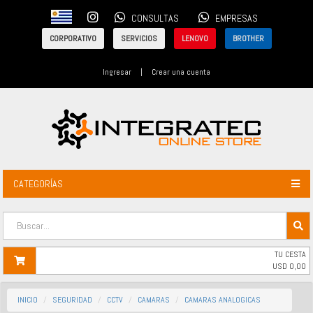
CONSULTAS
EMPRESAS
CORPORATIVO
SERVICIOS
LENOVO
BROTHER
Ingresar
|
Crear una cuenta
CATEGORÍAS
TU CESTA
USD
0,00
INICIO
SEGURIDAD
CCTV
CAMARAS
CAMARAS ANALOGICAS