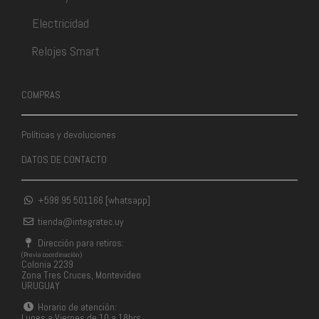
Electricidad
Relojes Smart
COMPRAS
Políticas y devoluciones
DATOS DE CONTACTO
+598 95 501166 [whatsapp]
tienda@integratec.uy
Dirección para retiros:
(Previa coordinación)
Colonia 2239
Zona Tres Cruces, Montevideo
URUGUAY
Horario de atención:
Lunes a Viernes de 10 a 18hrs