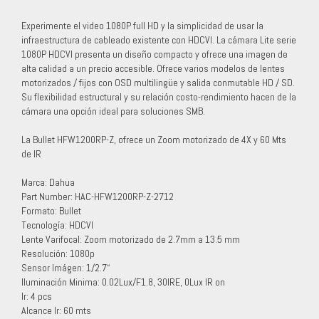
Experimente el video 1080P full HD y la simplicidad de usar la
infraestructura de cableado existente con HDCVI. La cámara Lite serie
1080P HDCVI presenta un diseño compacto y ofrece una imagen de
alta calidad a un precio accesible. Ofrece varios modelos de lentes
motorizados / fijos con OSD multilingüe y salida conmutable HD / SD.
Su flexibilidad estructural y su relación costo-rendimiento hacen de la
cámara una opción ideal para soluciones SMB.
La Bullet HFW1200RP-Z, ofrece un Zoom motorizado de 4X y 60 Mts
de IR
Marca: Dahua
Part Number: HAC-HFW1200RP-Z-2712
Formato: Bullet
Tecnología: HDCVI
Lente Varifocal: Zoom motorizado de 2.7mm a 13.5 mm
Resolución: 1080p
Sensor Imágen: 1/2.7“
Iluminación Minima: 0.02Lux/F1.8, 30IRE, 0Lux IR on
Ir: 4 pcs
Alcance Ir: 60 mts