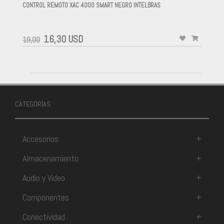
CONTROL REMOTO XAC 4000 SMART NEGRO INTELBRAS
-
16,30 USD
19,00
-
CATEGORÍAS
Accesorios
+
Almacenamiento
+
Audio y Video
+
Componentes
+
Conectividad
+