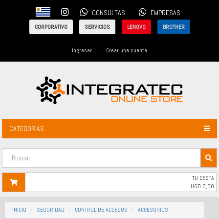
CONSULTAS
EMPRESAS
CORPORATIVO
SERVICIOS
LENOVO
BROTHER
Ingresar
|
Crear una cuenta
CATEGORÍAS
TU CESTA
USD
0,00
INICIO
SEGURIDAD
CONTROL DE ACCESOS
ACCESORIOS