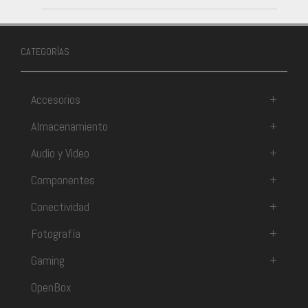
CATEGORÍAS
Accesorios
+
Almacenamiento
+
Audio y Video
+
Componentes
+
Conectividad
+
Fotografía
+
Gaming
+
OpenBox