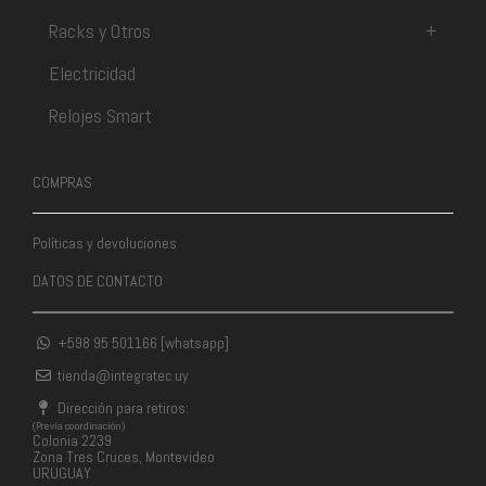
Racks y Otros
+
Electricidad
Relojes Smart
COMPRAS
Políticas y devoluciones
DATOS DE CONTACTO
+598 95 501166 [whatsapp]
tienda@integratec.uy
Dirección para retiros:
(Previa coordinación)
Colonia 2239
Zona Tres Cruces, Montevideo
URUGUAY