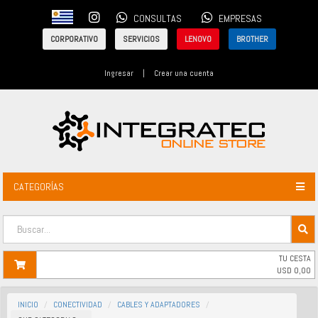
CONSULTAS
EMPRESAS
CORPORATIVO
SERVICIOS
LENOVO
BROTHER
Ingresar
|
Crear una cuenta
CATEGORÍAS
TU CESTA
USD
0,00
INICIO
CONECTIVIDAD
CABLES Y ADAPTADORES