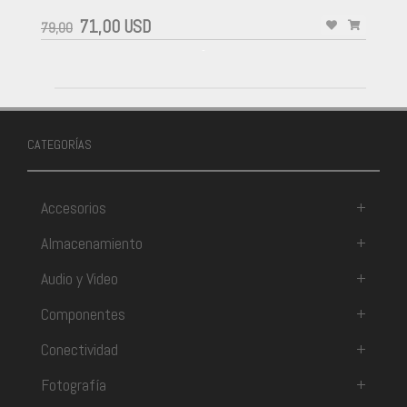
71,00 USD
79,00
-
CATEGORÍAS
Accesorios
+
Almacenamiento
+
Audio y Video
+
Componentes
+
Conectividad
+
Fotografía
+