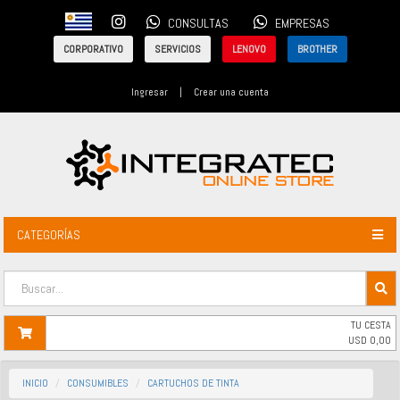
CONSULTAS
EMPRESAS
CORPORATIVO
SERVICIOS
LENOVO
BROTHER
Ingresar
|
Crear una cuenta
CATEGORÍAS
TU CESTA
USD
0,00
INICIO
CONSUMIBLES
CARTUCHOS DE TINTA