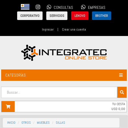
CONSULTAS
EMPRESAS
CORPORATIVO
SERVICIOS
LENOVO
BROTHER
Ingresar
|
Crear una cuenta
CATEGORÍAS
TU CESTA
USD
0,00
INICIO
OTROS
MUEBLES
SILLAS