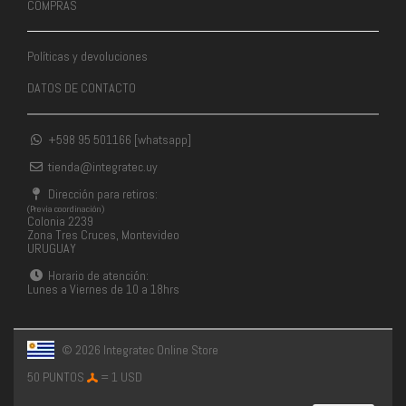
COMPRAS
Políticas y devoluciones
DATOS DE CONTACTO
+598 95 501166 [whatsapp]
tienda@integratec.uy
Dirección para retiros:
(Previa coordinación)
Colonia 2239
Zona Tres Cruces, Montevideo
URUGUAY
Horario de atención:
Lunes a Viernes de 10 a 18hrs
© 2026 Integratec Online Store
50 PUNTOS
= 1 USD