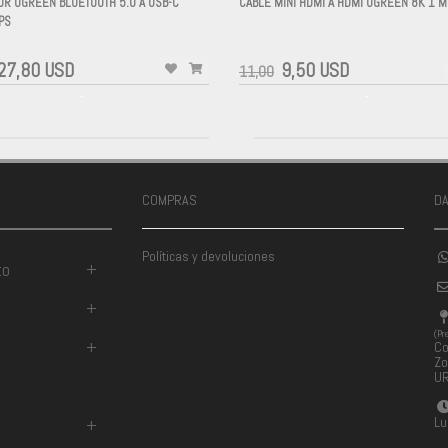
OR UGREEN BLUETOOTH 5.0 A USB-C
CABLE MINI HDMI A HDMI UGREEN 8K 1 
PS
-
27,80 USD
9,50 USD
11,00
-
-
COMPRAS
D
Políticas y devoluciones
to
+
+
(Pr
+
Co
Zo
U
Lu
+