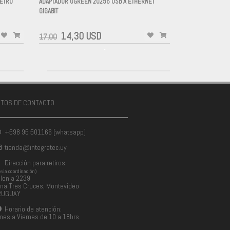
METRO
ADAPTADOR UGREEN 20256 USB A ETHERNET
GIGABIT
-
14,30 USD
17,00
-
ATOS DE CONTACTO
+598 95 501166 [whatsapp]
tienda@integratec.uy
Dirección para retiros:
evia coordinación)
lonia 2239
na Tres Cruces, Montevideo
RUGUAY
Horario de atención:
nes a Viernes de 10 a 18hrs