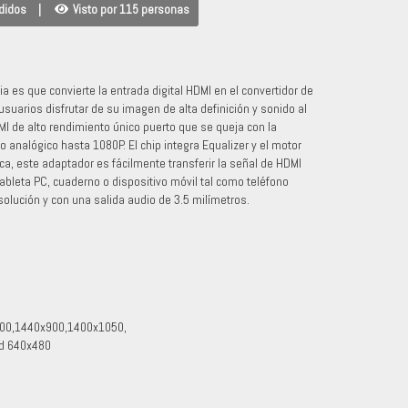
didos
|
Visto por 115 personas
 es que convierte la entrada digital HDMI en el convertidor de
suarios disfrutar de su imagen de alta definición y sonido al
MI de alto rendimiento único puerto que se queja con la
o analógico hasta 1080P. El chip integra Equalizer y el motor
ica, este adaptador es fácilmente transferir la señal de HDMI
tableta PC, cuaderno o dispositivo móvil tal como teléfono
solución y con una salida audio de 3.5 milímetros.
200,1440x900,1400x1050,
d 640x480