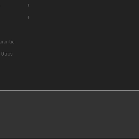
a
+
+
arantía
 Otros