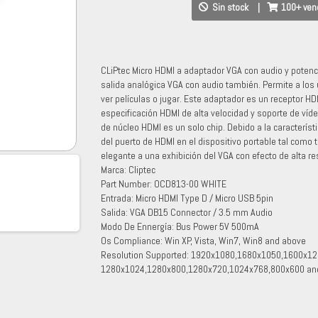
Sin stock
|
100+ ven
CLiPtec Micro HDMI a adaptador VGA con audio y potencia
salida analógica VGA con audio también. Permite a los u
ver películas o jugar. Este adaptador es un receptor HD
especificación HDMI de alta velocidad y soporte de víde
de núcleo HDMI es un solo chip. Debido a la característ
del puerto de HDMI en el dispositivo portable tal como 
elegante a una exhibición del VGA con efecto de alta re
Marca: Cliptec
Part Number: OCD813-00 WHITE
Entrada: Micro HDMI Type D / Micro USB 5pin
Salida: VGA DB15 Connector / 3.5 mm Audio
Modo De Ennergía: Bus Power 5V 500mA
Os Compliance: Win XP, Vista, Win7, Win8 and above
Resolution Supported: 1920x1080,1680x1050,1600x1
1280x1024,1280x800,1280x720,1024x768,800x600 an