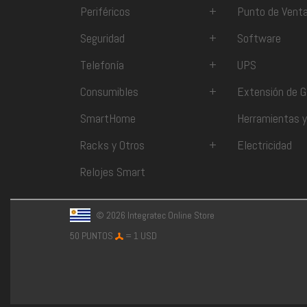
Periféricos
+
Punto de Vent
Seguridad
+
Software
Telefonía
+
UPS
Consumibles
+
Extensión de G
SmartHome
Herramientas y
Racks y Otros
+
Electricidad
Relojes Smart
© 2026 Integratec Online Store
50 PUNTOS
= 1 USD