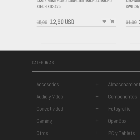
CABLE HDMI PLANO CONECTOR MACHO A MACHO
ADAPTAD
XTECH XTC-425
SWITCH/
-
-
12,90 USD
15,00
31,00
-
CATEGORÍAS
Accesorios
+
Almacenamien
Audio y Video
+
Componentes
Conectividad
+
Fotografía
Gaming
+
OpenBox
Otros
+
PC y Tablets