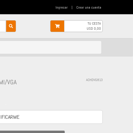
Ingresar
|
Crear una cuenta
TU CESTA
USD
0,00
MI/VGA
ACHDVG813
-
IFICARME